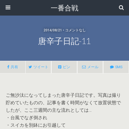
一番合戦
2014/08/21 • コメントなし
唐辛子日記-11
共有
ツイート
ピン
メール
SMS
ご無沙汰になってしまった唐辛子日記です。写真は撮り
貯めていたものの、記事を書く時間がなくて放置状態で
したが、ここ三週間の主な流れとしては…
・台風でなぎ倒され
・スイカを別鉢にお引越して