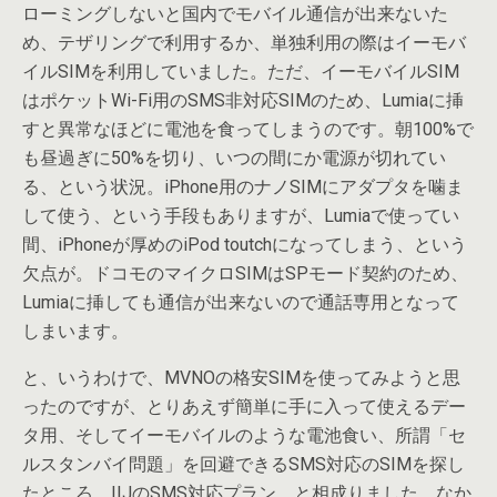
ローミングしないと国内でモバイル通信が出来ないた
め、テザリングで利用するか、単独利用の際はイーモバ
イルSIMを利用していました。ただ、イーモバイルSIM
はポケットWi-Fi用のSMS非対応SIMのため、Lumiaに挿
すと異常なほどに電池を食ってしまうのです。朝100%で
も昼過ぎに50%を切り、いつの間にか電源が切れてい
る、という状況。iPhone用のナノSIMにアダプタを噛ま
して使う、という手段もありますが、Lumiaで使ってい
間、iPhoneが厚めのiPod toutchになってしまう、という
欠点が。ドコモのマイクロSIMはSPモード契約のため、
Lumiaに挿しても通信が出来ないので通話専用となって
しまいます。
と、いうわけで、MVNOの格安SIMを使ってみようと思
ったのですが、とりあえず簡単に手に入って使えるデー
タ用、そしてイーモバイルのような電池食い、所謂「セ
ルスタンバイ問題」を回避できるSMS対応のSIMを探し
たところ、IIJのSMS対応プラン、と相成りました。なか