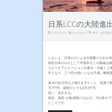
日系LCCの大陸進
2016/07/10
by
kazuya
航空・旅行事情
いよいよ、日系LCCによる中国乗り入れが
現在日本のLCCとして中国本土との路線は
りピーチアビエーションの東京・大阪と上海
市となり、三つ巴の戦いとなる予感。断然
来月の全日空の上海行きチケット、特典で取
万7千円。成田からでも6万4千円。
高い、高すぎる。
現在、成田-上海(浦東)ではLCC、FSC
ところです。