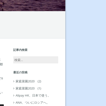
記事内検索
検
よ
索:
都
最近の投稿
9
家庭菜園2020 (2)
家庭菜園2020 (1)
い
Alipay HK、日本で使う。
ANA、ついにロシアへ。