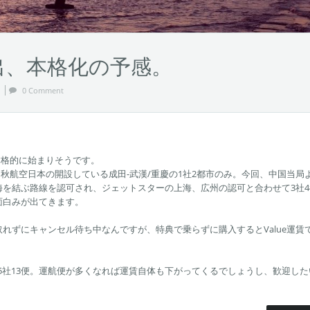
出、本格化の予感。
0 Comment
本格的に始まりそうです。
春秋航空日本の開設している成田-武漢/重慶の1社2都市のみ。今回、中国当局
を結ぶ路線を認可され、ジェットスターの上海、広州の認可と合わせて3社4
面白みが出てきます。
れずにキャンセル待ち中なんですが、特典で乗らずに購入するとValue運賃で
併せて5社13便。運航便が多くなれば運賃自体も下がってくるでしょうし、歓迎した