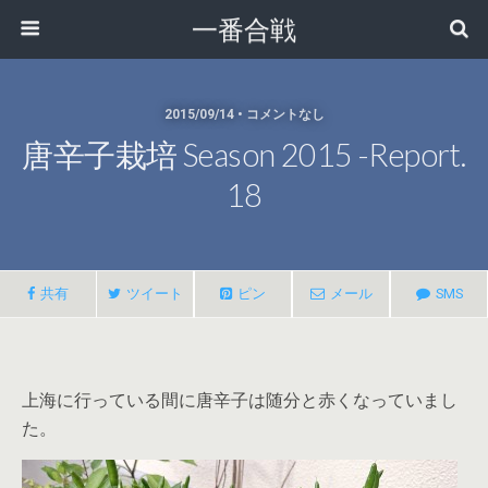
一番合戦
2015/09/14 • コメントなし
唐辛子栽培 Season 2015 -report.
18
共有
ツイート
ピン
メール
SMS
上海に行っている間に唐辛子は随分と赤くなっていまし
た。